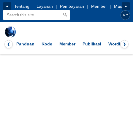
Tentang
|
Layanan
|
Pembayaran
|
Member
|
Masuk
◄
►
🔍
ID
▼
Panduan
Kode
Member
Publikasi
WordPress
❮
❯