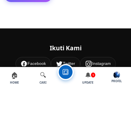
Ikuti Kami
Facebook
Twitter
Instagram
🔳
🏠
🔍
🔔
1
YouTube
PROFIL
HOME
CARI
UPDATE
🌙 / ☀️ Mode
Tentang
Kontak
Donasi
Daftar
Alat Bantu
©
2026
Warkasa1919.com
— All Rights Reserved.