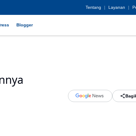
Tentang
|
Layanan
|
P
ress
Blogger
innya
Bagi