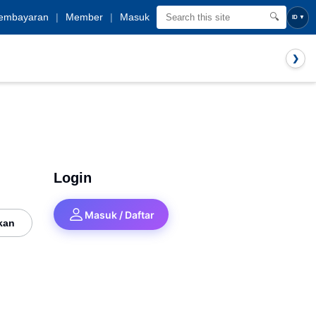
embayaran
|
Member
|
Masuk
🔍
ID
▼
❯
Login
Masuk / Daftar
kan